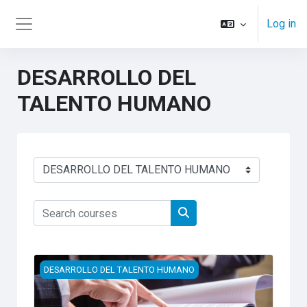
Skip to main content
Log in
Side panel
DESARROLLO DEL
TALENTO HUMANO
Course categories
Search courses
Search courses
REGLAMENTO INTERNO DE TRABAJO
DESARROLLO DEL TALENTO HUMANO