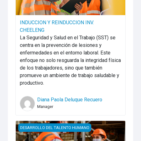
INDUCCION Y REINDUCCION INV.
CHEELENG
La Seguridad y Salud en el Trabajo (SST) se
centra en la prevención de lesiones y
enfermedades en el entorno laboral. Este
enfoque no solo resguarda la integridad física
de los trabajadores, sino que también
promueve un ambiente de trabajo saludable y
productivo.
Diana Paola Deluque Recuero
Manager
IDENTIFICACION Y PREVENCION DE RIESGOS EN RE
DESARROLLO DEL TALENTO HUMANO